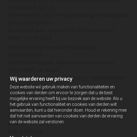
Gemeenschapshuis
Groenewoud. Deze filmopname is gemaakt tijdens
de uitvoering van
de musical over Antje op het Stationsplein in
Weert in mei 2024.
Antje toont het levensverhaal van de
legendarische
vlaaienverkoopster Maria Hubertina Hendrix
(1877-1936) uit Weert.
Ze werd het symbool van Weerter gastvrijheid en
Wij waarderen uw privacy
bekend om haar
Deze website wil gebruik maken van functionaliteiten en
roep ‘vlaaitjes heren, vlaaitjes heren!’
cookies van derden om ervoor te zorgen dat u de best
mogelijke ervaring heeft bij uw bezoek aan de website. Als u
het gebruik van functionaliteit en cookies van derden wilt
Locatie: Gemeenschapshuis Groenewoud
aanvaarden, kunt u dat hieronder doen. Houd er rekening mee
(Kesselstraat 28, 6004 TX
dat het niet aanvaarden van cookies van derden de ervaring
van de website zal verstoren.
Weert)
Prijs: €5,00 p.p.